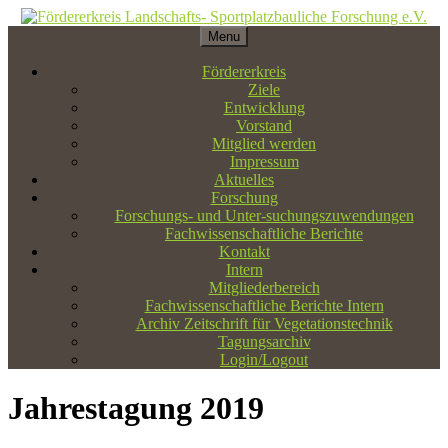
Menu
Fördererkreis Landschafts- Sportplatzbauliche Forschung e.V.
Fördererkreis
Ziele
Entwicklung
Vorstand
Mitglied werden
Impressum
Aktuelles
Forschung
Forschungs- und Unter-suchungszuwendungen
Fachwissenschaftliche Berichte
Kontakt
Intern
Mitgliederbereich
Fachwissenschaftliche Berichte Intern
Archiv Zeitschrift für Vegetationstechnik
Tagungsarchiv
Login/Logout
Jahrestagung 2019